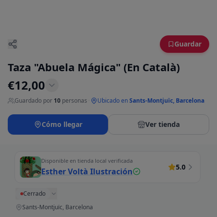
Guardar
Taza "Abuela Mágica" (En Català)
€
12,00
Guardado por
10
personas
·
Ubicado en
Sants-Montjuïc, Barcelona
Cómo llegar
Ver tienda
Disponible en tienda local verificada
5.0
Esther Voltà Ilustración
Cerrado
Sants-Montjuïc, Barcelona