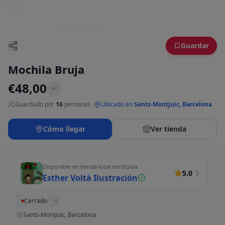
Guardar
Mochila Bruja
€
48,00
Guardado por
16
personas
·
Ubicado en
Sants-Montjuïc, Barcelona
Cómo llegar
Ver tienda
Disponible en tienda local verificada
5.0
Esther Voltà Ilustración
Cerrado
Sants-Montjuïc, Barcelona