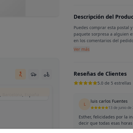
Descripción del Produ
Puedes comprar esta postal y 
paquete sorpresa a alguien e
en los comentarios del pedid
Ver más
Reseñas de Clientes
5.0 de 5 estrellas
s, Barcelona, España
luis carlos Fuentes
L
13 de junio de
Esther, felicidades por la 
decir que todas esas horas 
Leer más