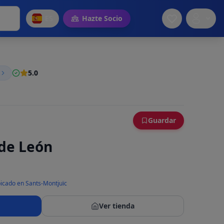
ES
Hazte Socio
5.0
Guardar
 de León
icado en Sants-Montjuïc
Ver tienda