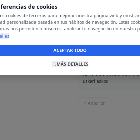
eferencias de cookies
mos cookies de terceros para mejorar nuestra página web y mostrar
Jasone Ibañez
dad personalizada basada en tus hábitos de navegación. Estas cook
J
29 de abril de
arias nos permiten a nosotros, analizar tu navegación en nuestra 
net para mostrarte anuncios relevantes para ti. Al activarlas, acept
alles
Todo precioso y de calidad.
ookies para fines publicitarios y la recopilación y tratamiento de t
ación, incluyendo la posible compartición de estos datos con terc
ACEPTAR TODO
ecerte publicidad personalizada.
HELEN HELE
H
MÁS DETALLES
17 de abril de
He comprado una funda de 
Eskeri asko!!
Anterior