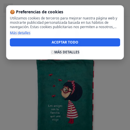
Ubicado en
Sants-Montjuïc, Barcelona
🍪 Preferencias de cookies
Utilizamos cookies de terceros para mejorar nuestra página web y
mostrarte publicidad personalizada basada en tus hábitos de
navegación. Estas cookies publicitarias nos permiten a nosotros,
analizar tu navegación en nuestra página y en internet para
Más detalles
mostrarte anuncios relevantes para ti. Al activarlas, aceptas el uso
de cookies para fines publicitarios y la recopilación y tratamiento de
ACEPTAR TODO
tus datos de navegación, incluyendo la posible compartición de
estos datos con terceros para ofrecerte publicidad personalizada.
MÁS DETALLES