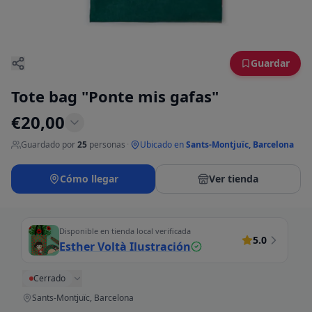
Guardar
Tote bag "Ponte mis gafas"
€
20,00
Guardado por
25
personas
·
Ubicado en
Sants-Montjuïc, Barcelona
Cómo llegar
Ver tienda
Disponible en tienda local verificada
5.0
Esther Voltà Ilustración
Cerrado
Sants-Montjuïc, Barcelona