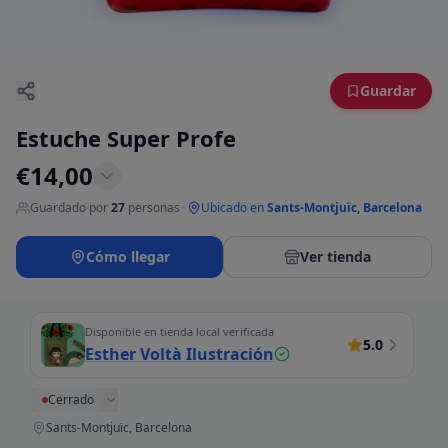
Guardar
Estuche Super Profe
€
14,00
Guardado por
27
personas
·
Ubicado en
Sants-Montjuïc, Barcelona
Cómo llegar
Ver tienda
Disponible en tienda local verificada
5.0
Esther Voltà Ilustración
Cerrado
Sants-Montjuïc, Barcelona