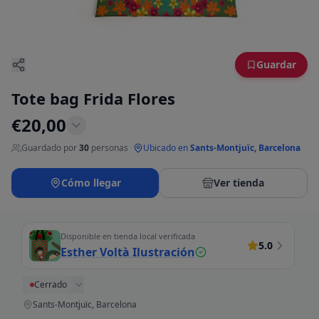
Guardar
Tote bag Frida Flores
€
20,00
Guardado por
30
personas
·
Ubicado en
Sants-Montjuïc, Barcelona
Cómo llegar
Ver tienda
Disponible en tienda local verificada
5.0
Esther Voltà Ilustración
Cerrado
Sants-Montjuïc, Barcelona