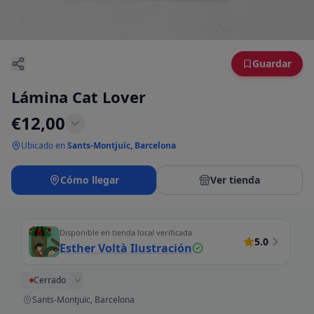
Guardar
Lámina Cat Lover
€
12,00
Ubicado en
Sants-Montjuïc, Barcelona
Cómo llegar
Ver tienda
Disponible en tienda local verificada
5.0
Esther Voltà Ilustración
Cerrado
Sants-Montjuïc, Barcelona