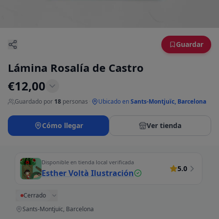
Guardar
Lámina Rosalía de Castro
€
12,00
Guardado por
18
personas
·
Ubicado en
Sants-Montjuïc, Barcelona
Cómo llegar
Ver tienda
Disponible en tienda local verificada
5.0
Esther Voltà Ilustración
Cerrado
Sants-Montjuïc, Barcelona