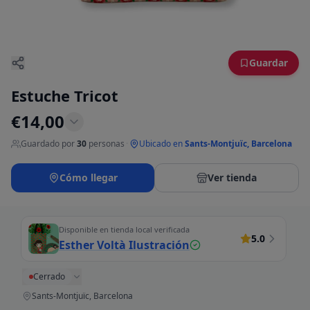
Guardar
Estuche Tricot
€
14,00
Guardado por
30
personas
·
Ubicado en
Sants-Montjuïc, Barcelona
Cómo llegar
Ver tienda
Disponible en tienda local verificada
5.0
Esther Voltà Ilustración
Cerrado
Sants-Montjuïc, Barcelona