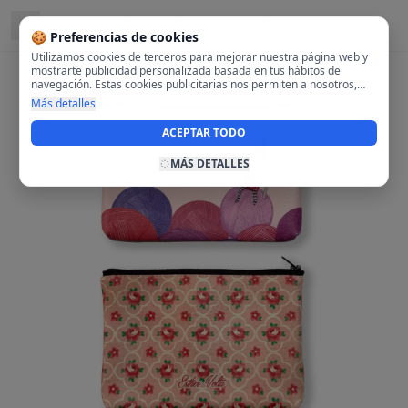
Ubicado en
Sants-Montjuïc, Barcelona
🍪 Preferencias de cookies
Utilizamos cookies de terceros para mejorar nuestra página web y
mostrarte publicidad personalizada basada en tus hábitos de
navegación. Estas cookies publicitarias nos permiten a nosotros,
analizar tu navegación en nuestra página y en internet para
Más detalles
mostrarte anuncios relevantes para ti. Al activarlas, aceptas el uso
de cookies para fines publicitarios y la recopilación y tratamiento de
ACEPTAR TODO
tus datos de navegación, incluyendo la posible compartición de
estos datos con terceros para ofrecerte publicidad personalizada.
MÁS DETALLES