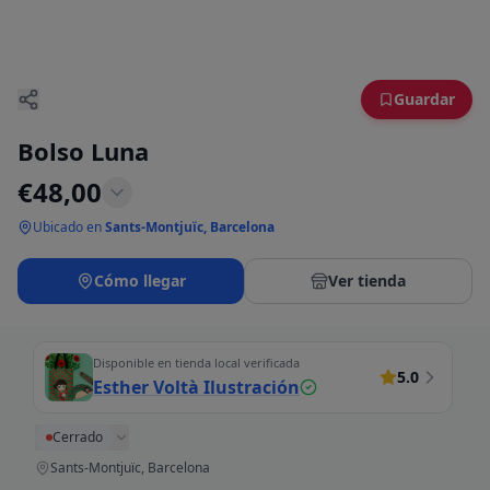
Guardar
Bolso Luna
€
48,00
Ubicado en
Sants-Montjuïc, Barcelona
Cómo llegar
Ver tienda
Disponible en tienda local verificada
5.0
Esther Voltà Ilustración
Cerrado
Sants-Montjuïc, Barcelona