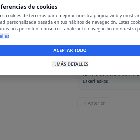
eferencias de cookies
mos cookies de terceros para mejorar nuestra página web y mostrar
Jasone Ibañez
dad personalizada basada en tus hábitos de navegación. Estas cook
J
29 de abril de
arias nos permiten a nosotros, analizar tu navegación en nuestra 
net para mostrarte anuncios relevantes para ti. Al activarlas, acept
alles
Todo precioso y de calidad.
ookies para fines publicitarios y la recopilación y tratamiento de t
ación, incluyendo la posible compartición de estos datos con terc
ACEPTAR TODO
ecerte publicidad personalizada.
HELEN HELE
H
MÁS DETALLES
17 de abril de
He comprado una funda de 
Eskeri asko!!
Anterior