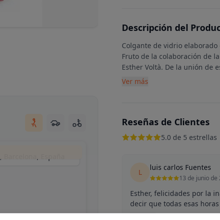
Descripción del Produ
Colgante de vidrio elaborado 
Fruto de la colaboración de l
Esther Voltà. De la unión de e
Ver más
Reseñas de Clientes
5.0 de 5 estrellas
s, Barcelona, España
luis carlos Fuentes
L
13 de junio de
Esther, felicidades por la 
decir que todas esas horas 
Leer más