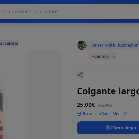
Barcelona
Esther Voltà Ilustración
Cerrado
Colgante larg
25.00€
35.00€
Ubicado en Sants-Montjuïc
Cómo llegar