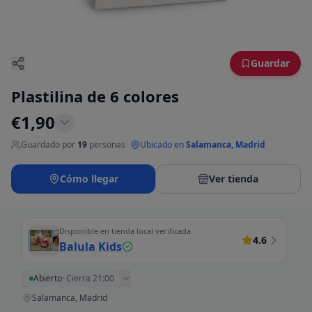
Guardar
Plastilina de 6 colores
€
1,90
Guardado por
19
personas
·
Ubicado en
Salamanca, Madrid
Cómo llegar
Ver tienda
Disponible en tienda local verificada
4.6
Balula Kids
Abierto
·
Cierra 21:00
Salamanca, Madrid