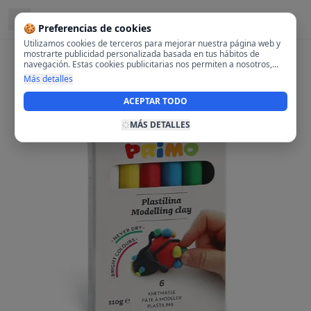
Ubicado en
Salamanca, Madrid
🍪 Preferencias de cookies
Utilizamos cookies de terceros para mejorar nuestra página web y
mostrarte publicidad personalizada basada en tus hábitos de
navegación. Estas cookies publicitarias nos permiten a nosotros,
analizar tu navegación en nuestra página y en internet para
Más detalles
mostrarte anuncios relevantes para ti. Al activarlas, aceptas el uso
de cookies para fines publicitarios y la recopilación y tratamiento de
ACEPTAR TODO
tus datos de navegación, incluyendo la posible compartición de
estos datos con terceros para ofrecerte publicidad personalizada.
MÁS DETALLES