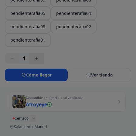
pendienterafia05
pendienterafia04
pendienterafia03
pendienterafia02
pendienterafia01
1
Cómo llegar
Ver tienda
Disponible en tienda local verificada
Afroyeye
Cerrado
Salamanca, Madrid