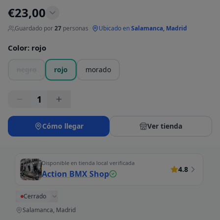
€
23,00
Guardado por
27
personas
·
Ubicado en
Salamanca, Madrid
Color
:
rojo
negro
rojo
morado
1
Cómo llegar
Ver tienda
Disponible en tienda local verificada
4.8
Action BMX Shop
Cerrado
Salamanca, Madrid