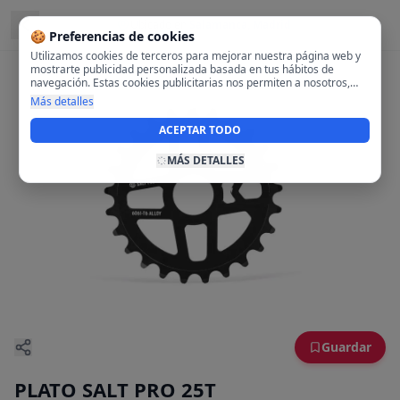
Ubicado en
Salamanca, Madrid
🍪 Preferencias de cookies
Utilizamos cookies de terceros para mejorar nuestra página web y
mostrarte publicidad personalizada basada en tus hábitos de
navegación. Estas cookies publicitarias nos permiten a nosotros,
analizar tu navegación en nuestra página y en internet para
Más detalles
mostrarte anuncios relevantes para ti. Al activarlas, aceptas el uso
de cookies para fines publicitarios y la recopilación y tratamiento de
ACEPTAR TODO
tus datos de navegación, incluyendo la posible compartición de
estos datos con terceros para ofrecerte publicidad personalizada.
MÁS DETALLES
Guardar
PLATO SALT PRO 25T