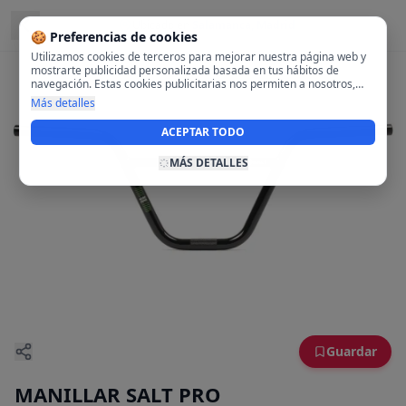
Ubicado en
Salamanca, Madrid
🍪 Preferencias de cookies
Utilizamos cookies de terceros para mejorar nuestra página web y
mostrarte publicidad personalizada basada en tus hábitos de
navegación. Estas cookies publicitarias nos permiten a nosotros,
analizar tu navegación en nuestra página y en internet para
Más detalles
mostrarte anuncios relevantes para ti. Al activarlas, aceptas el uso
de cookies para fines publicitarios y la recopilación y tratamiento de
ACEPTAR TODO
tus datos de navegación, incluyendo la posible compartición de
estos datos con terceros para ofrecerte publicidad personalizada.
MÁS DETALLES
Guardar
MANILLAR SALT PRO