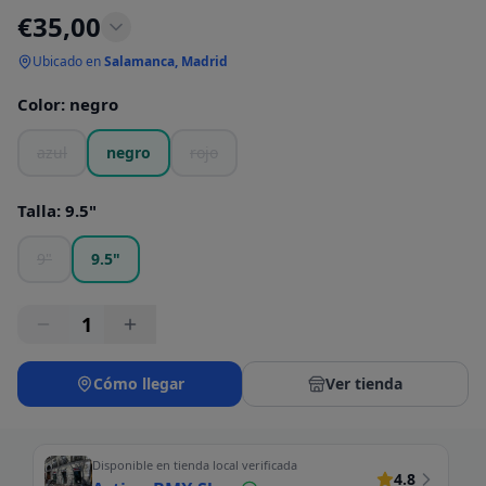
€
35,00
Ubicado en
Salamanca, Madrid
Color
:
negro
azul
negro
rojo
Talla
:
9.5"
9"
9.5"
1
Cómo llegar
Ver tienda
Disponible en tienda local verificada
4.8