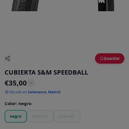
Guardar
CUBIERTA S&M SPEEDBALL
€
35,00
Ubicado en
Salamanca, Madrid
Color
:
negro
negro
20x2.10"
20x2.40"