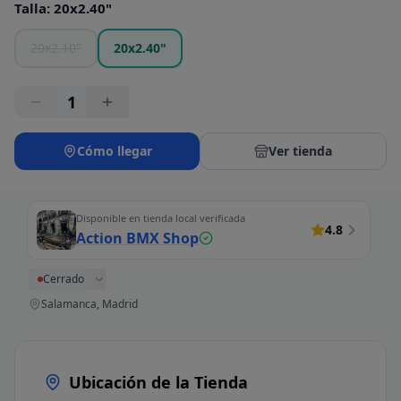
Talla
:
20x2.40"
20x2.10"
20x2.40"
1
Cómo llegar
Ver tienda
Disponible en tienda local verificada
4.8
Action BMX Shop
Cerrado
Salamanca, Madrid
Ubicación de la Tienda