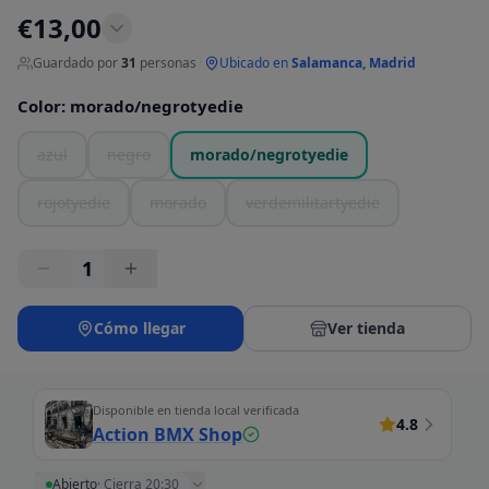
€
13,00
Guardado por
31
personas
·
Ubicado en
Salamanca, Madrid
Color
:
morado/negrotyedie
azul
negro
morado/negrotyedie
rojotyedie
morado
verdemilitartyedie
1
Cómo llegar
Ver tienda
Disponible en tienda local verificada
4.8
Action BMX Shop
Abierto
·
Cierra 20:30