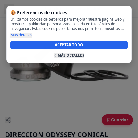
Ubicado en
Salamanca, Madrid
🍪 Preferencias de cookies
Utilizamos cookies de terceros para mejorar nuestra página web y
mostrarte publicidad personalizada basada en tus hábitos de
navegación. Estas cookies publicitarias nos permiten a nosotros,
analizar tu navegación en nuestra página y en internet para
Más detalles
mostrarte anuncios relevantes para ti. Al activarlas, aceptas el uso
de cookies para fines publicitarios y la recopilación y tratamiento de
ACEPTAR TODO
tus datos de navegación, incluyendo la posible compartición de
estos datos con terceros para ofrecerte publicidad personalizada.
MÁS DETALLES
Guardar
DIRECCION ODYSSEY CONICAL