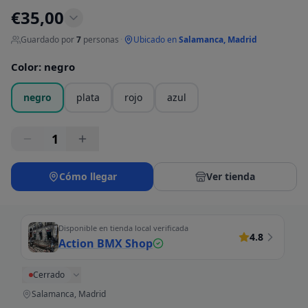
€
35,00
Guardado por
7
personas
·
Ubicado en
Salamanca, Madrid
Color
:
negro
negro
plata
rojo
azul
1
Cómo llegar
Ver tienda
Disponible en tienda local verificada
4.8
Action BMX Shop
Cerrado
Salamanca, Madrid