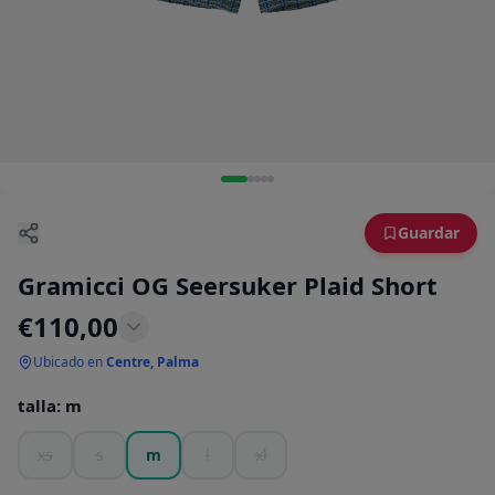
Guardar
Gramicci OG Seersuker Plaid Short
€
110,00
Ubicado en
Centre, Palma
talla
:
m
xs
s
m
l
xl