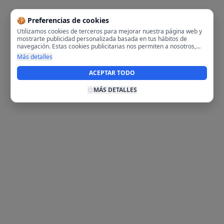
🍪 Preferencias de cookies
Utilizamos cookies de terceros para mejorar nuestra página web y
mostrarte publicidad personalizada basada en tus hábitos de
navegación. Estas cookies publicitarias nos permiten a nosotros,
analizar tu navegación en nuestra página y en internet para
Más detalles
mostrarte anuncios relevantes para ti. Al activarlas, aceptas el uso
de cookies para fines publicitarios y la recopilación y tratamiento de
ACEPTAR TODO
tus datos de navegación, incluyendo la posible compartición de
estos datos con terceros para ofrecerte publicidad personalizada.
MÁS DETALLES