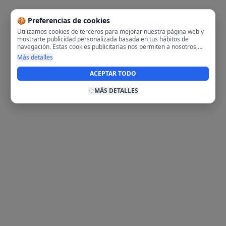
🍪 Preferencias de cookies
Utilizamos cookies de terceros para mejorar nuestra página web y
mostrarte publicidad personalizada basada en tus hábitos de
navegación. Estas cookies publicitarias nos permiten a nosotros,
analizar tu navegación en nuestra página y en internet para
Más detalles
mostrarte anuncios relevantes para ti. Al activarlas, aceptas el uso
de cookies para fines publicitarios y la recopilación y tratamiento de
ACEPTAR TODO
tus datos de navegación, incluyendo la posible compartición de
estos datos con terceros para ofrecerte publicidad personalizada.
MÁS DETALLES