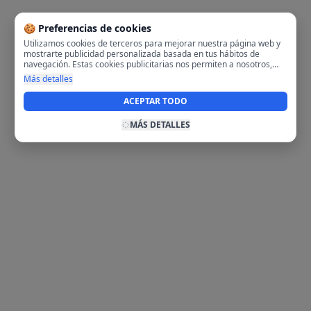
🍪 Preferencias de cookies
Utilizamos cookies de terceros para mejorar nuestra página web y
mostrarte publicidad personalizada basada en tus hábitos de
navegación. Estas cookies publicitarias nos permiten a nosotros,
analizar tu navegación en nuestra página y en internet para
Más detalles
mostrarte anuncios relevantes para ti. Al activarlas, aceptas el uso
de cookies para fines publicitarios y la recopilación y tratamiento de
ACEPTAR TODO
tus datos de navegación, incluyendo la posible compartición de
estos datos con terceros para ofrecerte publicidad personalizada.
MÁS DETALLES