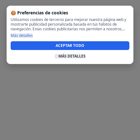
🍪 Preferencias de cookies
Utilizamos cookies de terceros para mejorar nuestra página web y
mostrarte publicidad personalizada basada en tus hábitos de
navegación. Estas cookies publicitarias nos permiten a nosotros,
analizar tu navegación en nuestra página y en internet para
Más detalles
mostrarte anuncios relevantes para ti. Al activarlas, aceptas el uso
de cookies para fines publicitarios y la recopilación y tratamiento de
ACEPTAR TODO
tus datos de navegación, incluyendo la posible compartición de
estos datos con terceros para ofrecerte publicidad personalizada.
MÁS DETALLES