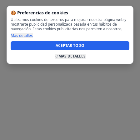
🍪 Preferencias de cookies
Utilizamos cookies de terceros para mejorar nuestra página web y
mostrarte publicidad personalizada basada en tus hábitos de
navegación. Estas cookies publicitarias nos permiten a nosotros,
analizar tu navegación en nuestra página y en internet para
Más detalles
mostrarte anuncios relevantes para ti. Al activarlas, aceptas el uso
de cookies para fines publicitarios y la recopilación y tratamiento de
ACEPTAR TODO
tus datos de navegación, incluyendo la posible compartición de
estos datos con terceros para ofrecerte publicidad personalizada.
MÁS DETALLES