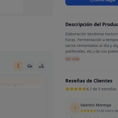
Descripción del Produ
Elaboración Vendimia nocturn
horas. Fermentación a temper
varios remontados al día y al
polifenoles, etc.) de sus piele
Ver más
Reseñas de Clientes
adrid, España
4.7 de 5 estrellas
Valentin Montoya
V
14 de enero d