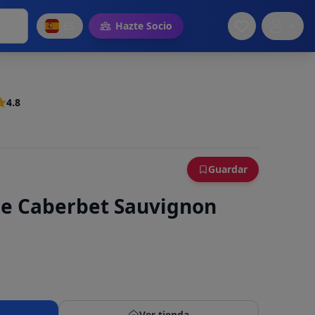
ES
Hazte Socio
4.8
Guardar
ae Caberbet Sauvignon
Ver tienda