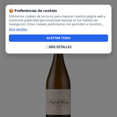
Ubicado en
Salamanca, Madrid
🍪 Preferencias de cookies
Utilizamos cookies de terceros para mejorar nuestra página web y
mostrarte publicidad personalizada basada en tus hábitos de
navegación. Estas cookies publicitarias nos permiten a nosotros,
analizar tu navegación en nuestra página y en internet para
Más detalles
mostrarte anuncios relevantes para ti. Al activarlas, aceptas el uso
de cookies para fines publicitarios y la recopilación y tratamiento de
ACEPTAR TODO
tus datos de navegación, incluyendo la posible compartición de
estos datos con terceros para ofrecerte publicidad personalizada.
MÁS DETALLES