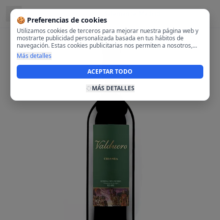
Ubicado en
Salamanca, Madrid
🍪 Preferencias de cookies
Utilizamos cookies de terceros para mejorar nuestra página web y
mostrarte publicidad personalizada basada en tus hábitos de
navegación. Estas cookies publicitarias nos permiten a nosotros,
analizar tu navegación en nuestra página y en internet para
Más detalles
mostrarte anuncios relevantes para ti. Al activarlas, aceptas el uso
de cookies para fines publicitarios y la recopilación y tratamiento de
ACEPTAR TODO
tus datos de navegación, incluyendo la posible compartición de
estos datos con terceros para ofrecerte publicidad personalizada.
MÁS DETALLES