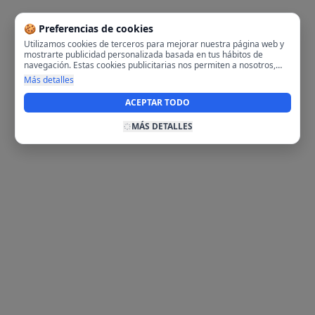
🍪 Preferencias de cookies
Utilizamos cookies de terceros para mejorar nuestra página web y
mostrarte publicidad personalizada basada en tus hábitos de
navegación. Estas cookies publicitarias nos permiten a nosotros,
analizar tu navegación en nuestra página y en internet para
Más detalles
mostrarte anuncios relevantes para ti. Al activarlas, aceptas el uso
de cookies para fines publicitarios y la recopilación y tratamiento de
ACEPTAR TODO
tus datos de navegación, incluyendo la posible compartición de
estos datos con terceros para ofrecerte publicidad personalizada.
MÁS DETALLES