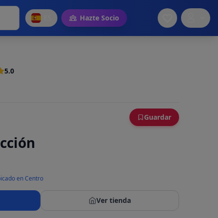
ES
Hazte Socio
5.0
Guardar
ección
icado en Centro
Ver tienda