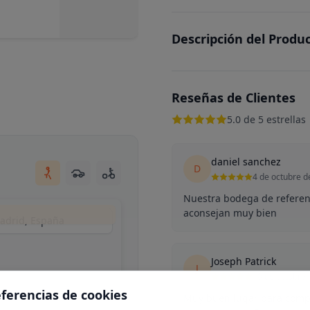
Descripción del Produ
Reseñas de Clientes
5.0 de 5 estrellas
daniel sanchez
D
4 de octubre d
Nuestra bodega de referen
aconsejan muy bien
Madrid, España
Joseph Patrick
J
10 de octubre
eferencias de cookies
Muy buen lugar para compr