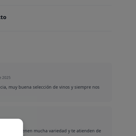
cto
e 2025
cia, muy buena selección de vinos y siempre nos
 de 2023
ar vino. Tienen mucha variedad y te atienden de