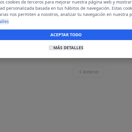
forma amable. Definitivame
mos cookies de terceros para mejorar nuestra página web y mostrar
dad personalizada basada en tus hábitos de navegación. Estas cook
arias nos permiten a nosotros, analizar tu navegación en nuestra 
net para mostrarte anuncios relevantes para ti. Al activarlas, acept
alles
Ruben Sanchez
R
ookies para fines publicitarios y la recopilación y tratamiento de t
11 de julio de 
ación, incluyendo la posible compartición de estos datos con terc
ACEPTAR TODO
Es la tercera o cuarta vez 
ecerte publicidad personalizada.
muy buen servicio y buen p
MÁS DETALLES
Leer más
Anterior