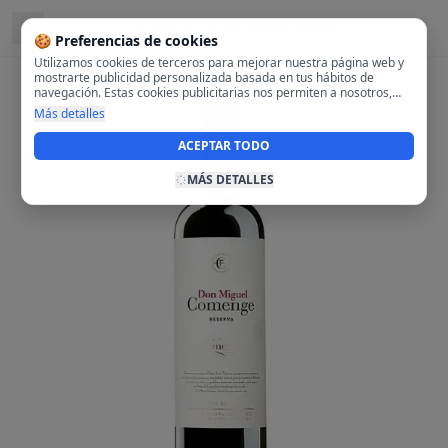
Ubicado en
Collado Villalba, Madrid
🍪 Preferencias de cookies
Utilizamos cookies de terceros para mejorar nuestra página web y
mostrarte publicidad personalizada basada en tus hábitos de
navegación. Estas cookies publicitarias nos permiten a nosotros,
analizar tu navegación en nuestra página y en internet para
Más detalles
mostrarte anuncios relevantes para ti. Al activarlas, aceptas el uso
de cookies para fines publicitarios y la recopilación y tratamiento de
ACEPTAR TODO
tus datos de navegación, incluyendo la posible compartición de
estos datos con terceros para ofrecerte publicidad personalizada.
MÁS DETALLES