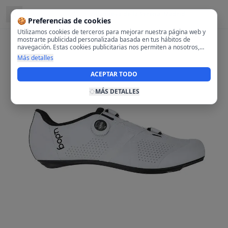
Ubicado en
Villanueva de la Serena, Madrid
🍪 Preferencias de cookies
Utilizamos cookies de terceros para mejorar nuestra página web y
mostrarte publicidad personalizada basada en tus hábitos de
navegación. Estas cookies publicitarias nos permiten a nosotros,
analizar tu navegación en nuestra página y en internet para
Más detalles
mostrarte anuncios relevantes para ti. Al activarlas, aceptas el uso
de cookies para fines publicitarios y la recopilación y tratamiento de
ACEPTAR TODO
tus datos de navegación, incluyendo la posible compartición de
estos datos con terceros para ofrecerte publicidad personalizada.
MÁS DETALLES