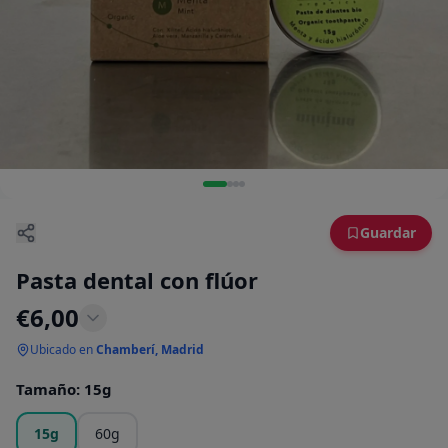
Guardar
Pasta dental con flúor
€
6,00
Ubicado en
Chamberí, Madrid
Tamaño
:
15g
15g
60g