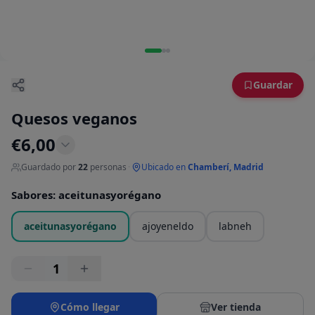
Guardar
Quesos veganos
€
6,00
Guardado por
22
personas
·
Ubicado en
Chamberí, Madrid
Sabores
:
aceitunasyorégano
aceitunasyorégano
ajoyeneldo
labneh
1
Cómo llegar
Ver tienda