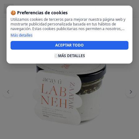
Ubicado en
Chamberí, Madrid
🍪 Preferencias de cookies
Utilizamos cookies de terceros para mejorar nuestra página web y
mostrarte publicidad personalizada basada en tus hábitos de
navegación. Estas cookies publicitarias nos permiten a nosotros,
analizar tu navegación en nuestra página y en internet para
Más detalles
mostrarte anuncios relevantes para ti. Al activarlas, aceptas el uso
de cookies para fines publicitarios y la recopilación y tratamiento de
ACEPTAR TODO
tus datos de navegación, incluyendo la posible compartición de
estos datos con terceros para ofrecerte publicidad personalizada.
MÁS DETALLES