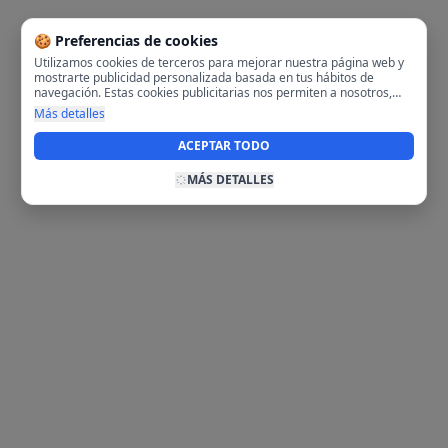
🍪 Preferencias de cookies
Utilizamos cookies de terceros para mejorar nuestra página web y
mostrarte publicidad personalizada basada en tus hábitos de
navegación. Estas cookies publicitarias nos permiten a nosotros,
analizar tu navegación en nuestra página y en internet para
Más detalles
mostrarte anuncios relevantes para ti. Al activarlas, aceptas el uso
de cookies para fines publicitarios y la recopilación y tratamiento de
ACEPTAR TODO
tus datos de navegación, incluyendo la posible compartición de
estos datos con terceros para ofrecerte publicidad personalizada.
MÁS DETALLES