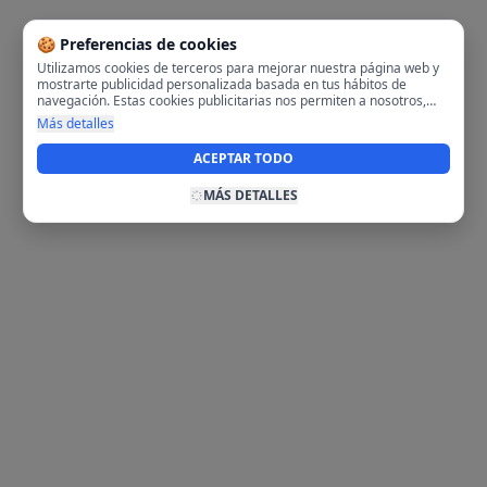
🍪 Preferencias de cookies
Utilizamos cookies de terceros para mejorar nuestra página web y
mostrarte publicidad personalizada basada en tus hábitos de
navegación. Estas cookies publicitarias nos permiten a nosotros,
analizar tu navegación en nuestra página y en internet para
Más detalles
mostrarte anuncios relevantes para ti. Al activarlas, aceptas el uso
de cookies para fines publicitarios y la recopilación y tratamiento de
ACEPTAR TODO
tus datos de navegación, incluyendo la posible compartición de
estos datos con terceros para ofrecerte publicidad personalizada.
MÁS DETALLES