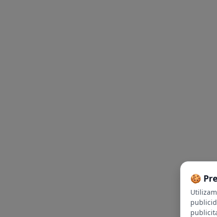
🍪 Pr
Utiliza
publici
publicit