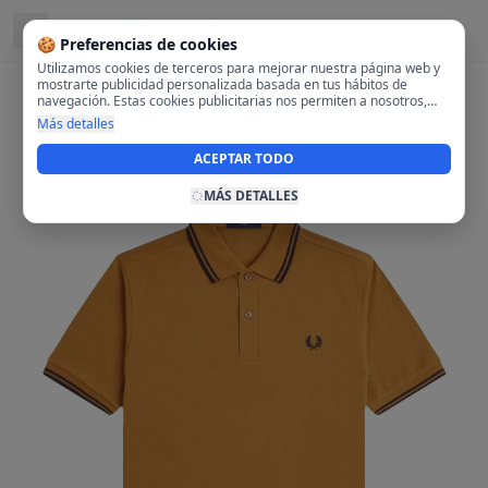
Ubicado en
Moncloa - Aravaca, Madrid
🍪 Preferencias de cookies
Utilizamos cookies de terceros para mejorar nuestra página web y
mostrarte publicidad personalizada basada en tus hábitos de
navegación. Estas cookies publicitarias nos permiten a nosotros,
analizar tu navegación en nuestra página y en internet para
Más detalles
mostrarte anuncios relevantes para ti. Al activarlas, aceptas el uso
de cookies para fines publicitarios y la recopilación y tratamiento de
ACEPTAR TODO
tus datos de navegación, incluyendo la posible compartición de
estos datos con terceros para ofrecerte publicidad personalizada.
MÁS DETALLES