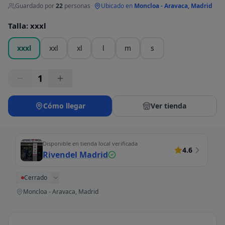
Guardado por
22
personas
·
Ubicado en
Moncloa - Aravaca, Madrid
Talla
:
xxxl
xxxl
xxl
xl
l
m
s
1
Cómo llegar
Ver tienda
Disponible en tienda local verificada
4.6
Rivendel Madrid
Cerrado
Moncloa - Aravaca, Madrid