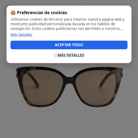
Ubicado en
Centro, Madrid
🍪 Preferencias de cookies
Utilizamos cookies de terceros para mejorar nuestra página web y
mostrarte publicidad personalizada basada en tus hábitos de
navegación. Estas cookies publicitarias nos permiten a nosotros,
analizar tu navegación en nuestra página y en internet para
Más detalles
mostrarte anuncios relevantes para ti. Al activarlas, aceptas el uso
de cookies para fines publicitarios y la recopilación y tratamiento de
ACEPTAR TODO
tus datos de navegación, incluyendo la posible compartición de
estos datos con terceros para ofrecerte publicidad personalizada.
MÁS DETALLES