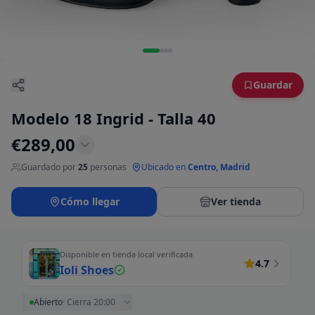
Guardar
Modelo 18 Ingrid - Talla 40
€
289,00
Guardado por
25
personas
·
Ubicado en
Centro, Madrid
Cómo llegar
Ver tienda
Disponible en tienda local verificada
4.7
Ioli Shoes
Abierto
·
Cierra 20:00