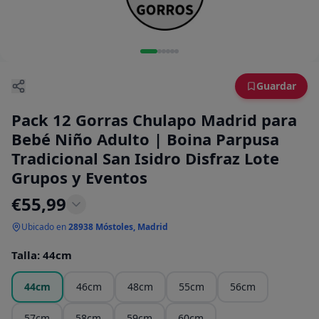
Guardar
Pack 12 Gorras Chulapo Madrid para
Bebé Niño Adulto | Boina Parpusa
Tradicional San Isidro Disfraz Lote
Grupos y Eventos
€
55,99
Ubicado en
28938 Móstoles, Madrid
Talla
:
44cm
44cm
46cm
48cm
55cm
56cm
57cm
58cm
59cm
60cm