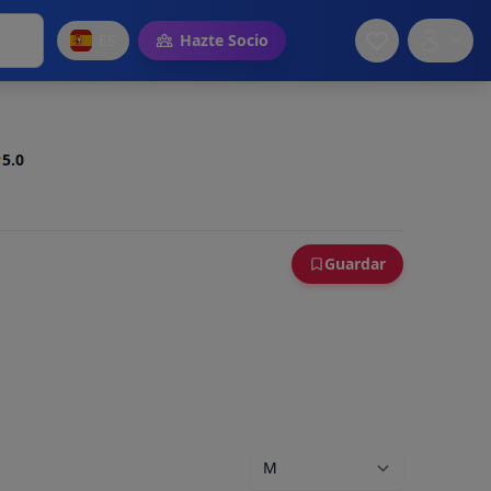
ES
Hazte Socio
5.0
Guardar