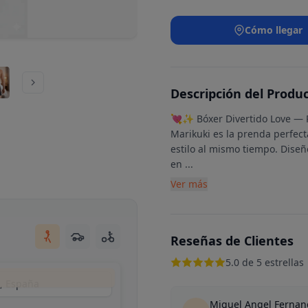
Cómo llegar
Descripción del Produ
💘✨ Bóxer Divertido Love — Po
Marikuki es la prenda perfec
estilo al mismo tiempo. Diseñ
en
...
Ver más
Reseñas de Clientes
5.0 de 5 estrellas
d, España
Miguel Angel Fernan