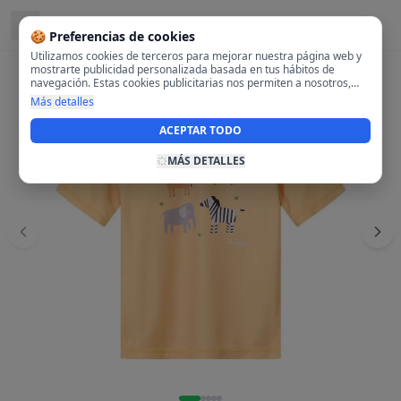
Ubicado en
28108 Alcobendas, Madrid
🍪 Preferencias de cookies
Utilizamos cookies de terceros para mejorar nuestra página web y
mostrarte publicidad personalizada basada en tus hábitos de
navegación. Estas cookies publicitarias nos permiten a nosotros,
analizar tu navegación en nuestra página y en internet para
Más detalles
mostrarte anuncios relevantes para ti. Al activarlas, aceptas el uso
de cookies para fines publicitarios y la recopilación y tratamiento de
ACEPTAR TODO
tus datos de navegación, incluyendo la posible compartición de
estos datos con terceros para ofrecerte publicidad personalizada.
MÁS DETALLES