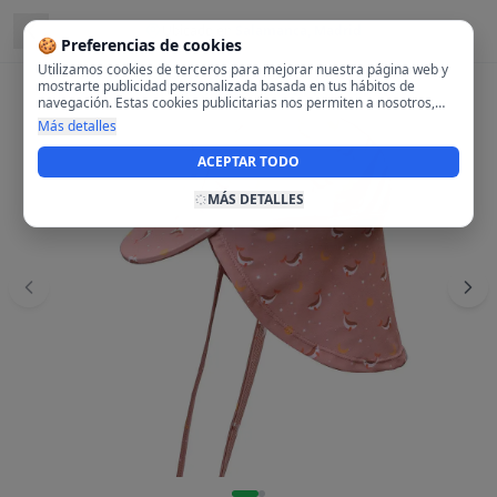
Ubicado en
Salamanca, Madrid
🍪 Preferencias de cookies
Utilizamos cookies de terceros para mejorar nuestra página web y
mostrarte publicidad personalizada basada en tus hábitos de
navegación. Estas cookies publicitarias nos permiten a nosotros,
analizar tu navegación en nuestra página y en internet para
Más detalles
mostrarte anuncios relevantes para ti. Al activarlas, aceptas el uso
de cookies para fines publicitarios y la recopilación y tratamiento de
ACEPTAR TODO
tus datos de navegación, incluyendo la posible compartición de
estos datos con terceros para ofrecerte publicidad personalizada.
MÁS DETALLES