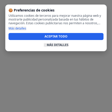
🍪 Preferencias de cookies
Utilizamos cookies de terceros para mejorar nuestra página web y
mostrarte publicidad personalizada basada en tus hábitos de
navegación. Estas cookies publicitarias nos permiten a nosotros,
analizar tu navegación en nuestra página y en internet para
Más detalles
mostrarte anuncios relevantes para ti. Al activarlas, aceptas el uso
de cookies para fines publicitarios y la recopilación y tratamiento de
ACEPTAR TODO
tus datos de navegación, incluyendo la posible compartición de
estos datos con terceros para ofrecerte publicidad personalizada.
MÁS DETALLES