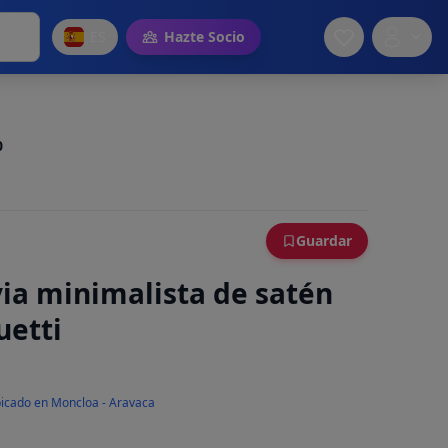
ES
Hazte Socio
0
Guardar
via minimalista de satén
uetti
icado en Moncloa - Aravaca