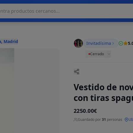
a, Madrid
Invitadísima
5.
Cerrado
Vestido de no
con tiras spag
2250.00€
Guardado por
31
personas
·
Ub