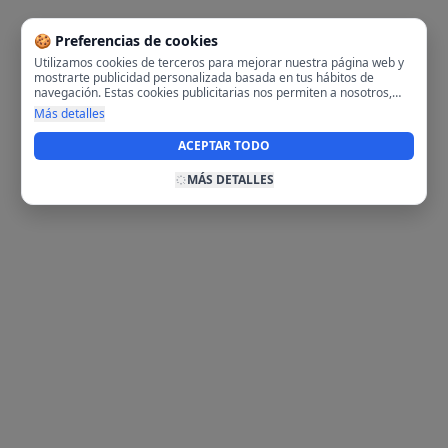
🍪 Preferencias de cookies
Utilizamos cookies de terceros para mejorar nuestra página web y
mostrarte publicidad personalizada basada en tus hábitos de
navegación. Estas cookies publicitarias nos permiten a nosotros,
analizar tu navegación en nuestra página y en internet para
Más detalles
mostrarte anuncios relevantes para ti. Al activarlas, aceptas el uso
de cookies para fines publicitarios y la recopilación y tratamiento de
ACEPTAR TODO
tus datos de navegación, incluyendo la posible compartición de
estos datos con terceros para ofrecerte publicidad personalizada.
MÁS DETALLES