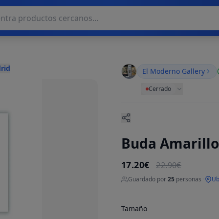
rid
El Moderno Gallery
Cerrado
Buda Amarillo
17.20€
22.90€
Guardado por
25
personas
·
Ub
Tamaño