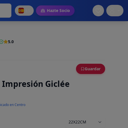
ES
Hazte Socio
5.0
Guardar
 Impresión Giclée
icado en Centro