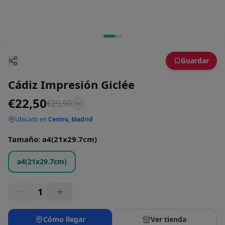
Guardar
Cádiz Impresión Giclée
€
22,50
€
29,90
Ubicado en
Centro, Madrid
Tamaño
:
a4(21x29.7cm)
a4(21x29.7cm)
1
Cómo llegar
Ver tienda