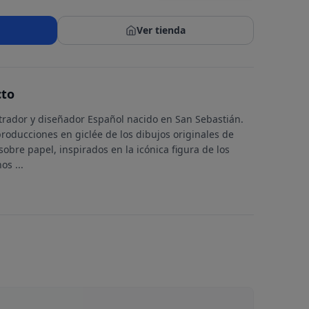
Ver tienda
cto
ustrador y diseñador Español nacido en San Sebastián.
producciones en giclée de los dibujos originales de
obre papel, inspirados en la icónica figura de los
inos
...