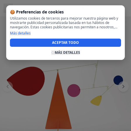
Ubicado en
Centro, Madrid
🍪 Preferencias de cookies
Utilizamos cookies de terceros para mejorar nuestra página web y
mostrarte publicidad personalizada basada en tus hábitos de
navegación. Estas cookies publicitarias nos permiten a nosotros,
analizar tu navegación en nuestra página y en internet para
Más detalles
mostrarte anuncios relevantes para ti. Al activarlas, aceptas el uso
de cookies para fines publicitarios y la recopilación y tratamiento de
ACEPTAR TODO
tus datos de navegación, incluyendo la posible compartición de
estos datos con terceros para ofrecerte publicidad personalizada.
MÁS DETALLES